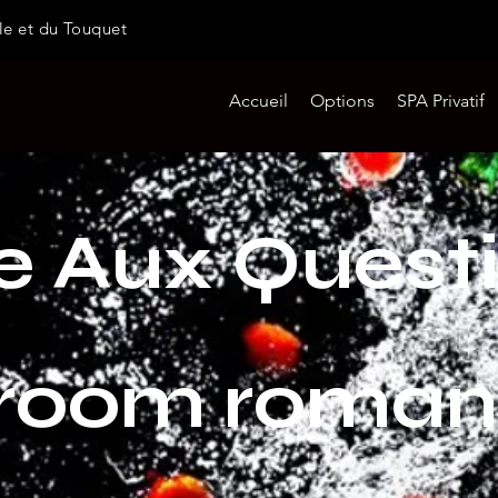
le et du Touquet
Accueil
Options
SPA Privatif
re Aux Quest
 room roman