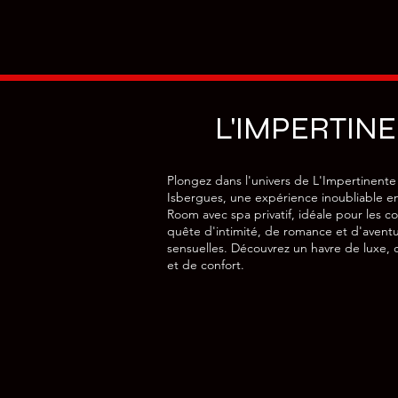
Ouverture ; Mercredi et jeudi mid
située au 20 Grand Place 62120 Ai
Dimanche ; midi et soir. « Beers 
lys 62120 Air sur la Lys 03.21.11.66
parenthèse gustative : A 5mn situ
dimanche soir et lundi. Le châtea
L'IMPERTIN
– Ouverture tous les jours. Keba
La Lys - Ouverture ; tous les jour
Béthune - Ouverture ; tous les jou
Plongez dans l'univers de L'Impertinente
A 25 min situé au 38 rue Albert
Isbergues, une expérience inoubliable e
Room avec spa privatif, idéale pour les c
reconnue mondialement) : A 18mn
quête d'intimité, de romance et d'avent
dimanche. Et bien d’autre enc
sensuelles. Découvrez un havre de luxe, 
et de confort.