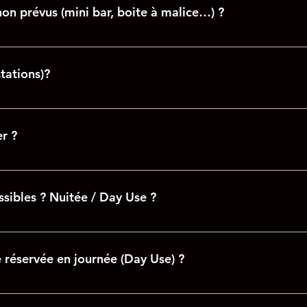
on prévus (mini bar, boite à malice…) ?
check-out soit par virement instantané, espèces ou Pay pal.
stations)?
, l'Impertinente vous propose différentes options. Si certaines
 72h avant votre séjour : Planche Apéritive pour 2p Planche Din
er ?
les de roses Ambiance St Valentin Demande en mariage Petit
uin à emmener La Boite à malices (à découvrir sur place)
t à déposer lors du check-in. Si vous n’avez pas de chéquier ou
ssibles ? Nuitée / Day Use ?
ttend à partir de 18h00. Vous pouvez bien entendu arriver plus t
 heure approximativement d’arrivée). L’Impertinente doit être l
e réservée en journée (Day Use) ?
e ou de départ sous réserve de disponibilité. Toute heure supplé
e réservée en journée pour cela nous contacter par mail ou sur n
rvée sur les plages horaires suivantes. Afin de nous adapter à 