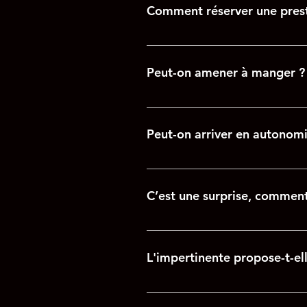
Comment réserver une prest
Vous pouvez réserver les options
votre arrivée. Vous avez la possib
Peut-on amener à manger ?
prévoir avant votre arrivée). Elle 
Une cuisine équipée vous perme
dinatoires (voir options). Il exist
Peut-on arriver en autonomie
Vous pouvez arriver en autonomie
balnéothérapie.
C’est une surprise, comment
Nous sommes très discrets et re
pouvons nous organiser en amont a
L'impertinente propose-t-ell
de notre parking privatif. Nous r
premier temps.
L’impertinente propose un mini b