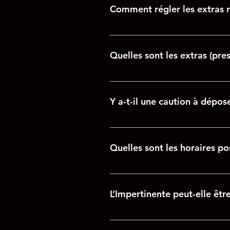
Comment régler les extras n
Les extras sont à régler lors du 
Quelles sont les extras (pre
Afin d'agrémenter votre évènement
de nous en faire part au minimum
Y a-t-il une caution à dépos
emmener Bougies à emmener Péta
initiation à emmener Coffret coq
Un chèque de caution de 500 € es
déposer vos papiers d’identités.
Quelles sont les horaires po
En nuitée : L’Impertinente vous a
demandons de nous préciser votre
L’Impertinente peut-elle êtr
de modifier votre heure d’arrivé
journée : L’impertinente peut êtr
Oui l’Impertinente peut être rése