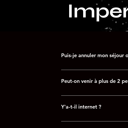
Imper
Puis-je annuler mon séjour o
Vous pouvez reporter ou annuler 
moins d'un mois de la date du dé
Peut-on venir à plus de 2 p
semaine et 100 % à moins de 48
La capacité de l’Impertinente es
Y'a-t-il internet ?
L’impertinente est connectée à la