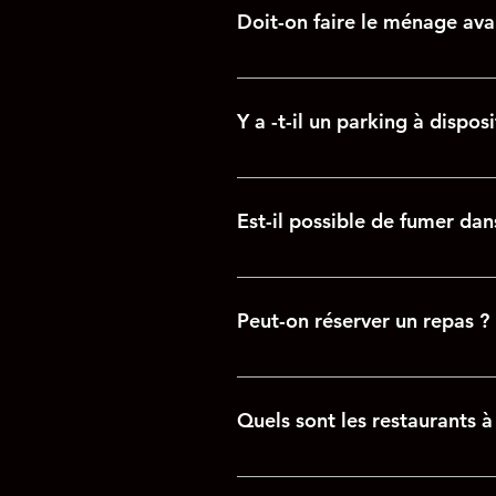
ne se réalisent pas sur le site, 
Doit-on faire le ménage ava
19h00
Le ménage est compris dans le t
être retenu sur le montant de la 
Y a -t-il un parking à disposi
Vous pouvez stationner votre véh
vous stationner en toute discrétion
Est-il possible de fumer dan
Non, notre gîte est entièrement n
est muni d’un cendrier fumoir.
Peut-on réserver un repas ?
Nous vous proposons des planche
deux personnes, celles-ci sont à 
Quels sont les restaurants à
L’estaminet typique du Nord le «