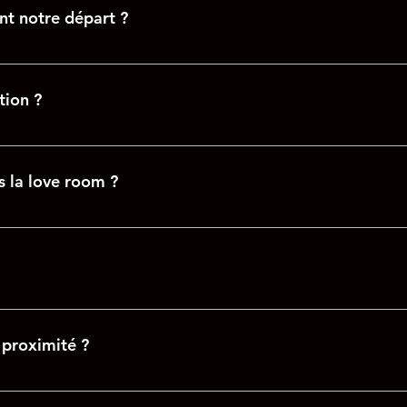
merci de nous contacter au 06 24 25 79 52 : 8h30 – 12h00/13h00 8
nt notre départ ?
arif de la location. Cependant, en cas d’abus avéré, un supplé
caution.
tion ?
icule sur le parking public juste à côté du château d’eau, ce
 sur le parking privatif gratuit.
s la love room ?
on-fumeur. Il n'est donc pas possible de fumer ou de vapoter à l
s apéritives à base de charcuterie et fromage et également d
réserver 72h00 avant votre arrivée.
 proximité ?
 saint Erasme » : A 20mn situé au 18 route de Blaringhem 59173 