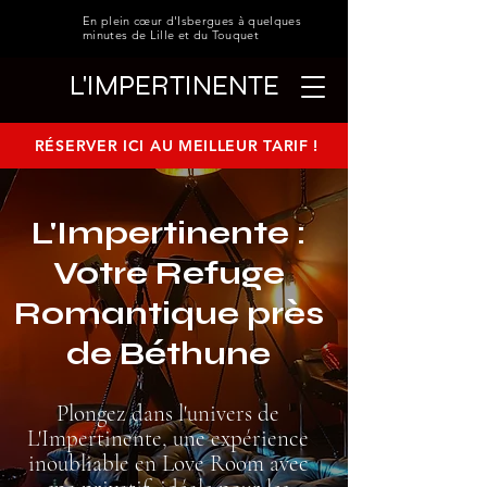
En plein cœur d'Isbergues à quelques
minutes de Lille et du Touquet
L'IMPERTINENTE
RÉSERVER ICI AU MEILLEUR TARIF !
L'Impertinente :
Votre Refuge
Romantique près
de Béthune
Plongez dans l'univers de
L'Impertinente, une expérience
inoubliable en Love Room avec