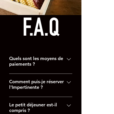
F.A.Q
Quels sont les moyens de
paiements ?
Paiement en ligne. Paiement par
chèque (voir comment puis-je
Comment puis-je réserver
l'Impertinente ?
réserver l’Impertinente). Paiement
espèces
Vous pouvez réserver
l’Impertinente en réglant la totalité
Le petit déjeuner est-il
compris ?
de votre séjour en ligne. Vous