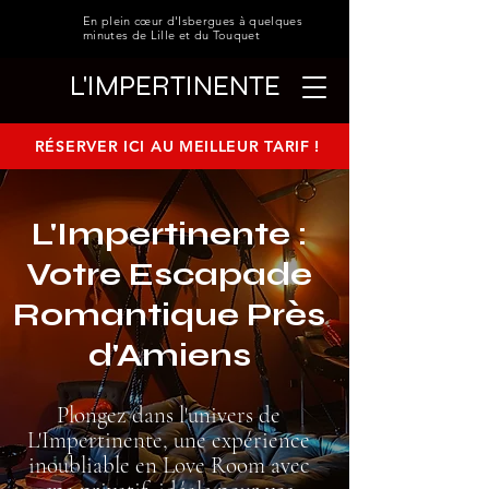
En plein cœur d'Isbergues à quelques
minutes de Lille et du Touquet
L'IMPERTINENTE
RÉSERVER ICI AU MEILLEUR TARIF !
L'Impertinente :
Votre Escapade
Romantique Près
d'Amiens
Plongez dans l'univers de
L'Impertinente, une expérience
inoubliable en Love Room avec