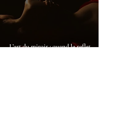
L’art du miroir : quand le reflet
sublime l’amour dans votre Love
Room