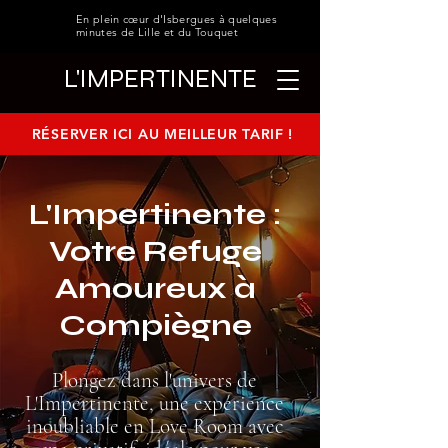
En plein cœur d'Isbergues à quelques
minutes de Lille et du Touquet
L'IMPERTINENTE
RÉSERVER ICI AU MEILLEUR TARIF !
L'Impertinente :
Votre Refuge
Amoureux à
Compiègne
Plongez dans l'univers de
L'Impertinente, une expérience
inoubliable en Love Room avec